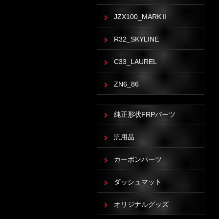
JZX100_MARKⅡ
R32_SKYLINE
C33_LAUREL
ZN6_86
純正形状FRPパーツ
汎用品
カーボンパーツ
ダッシュマット
オリジナルグッズ