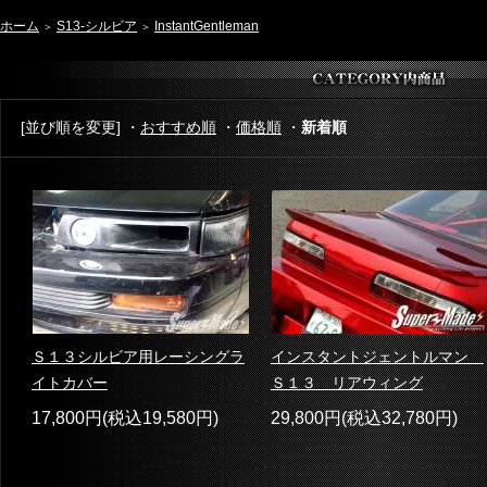
ホーム
S13-シルビア
InstantGentleman
＞
＞
[並び順を変更] ・
おすすめ順
・
価格順
・
新着順
Ｓ１３シルビア用レーシングラ
インスタントジェントルマン
イトカバー
Ｓ１３ リアウィング
17,800円(税込19,580円)
29,800円(税込32,780円)