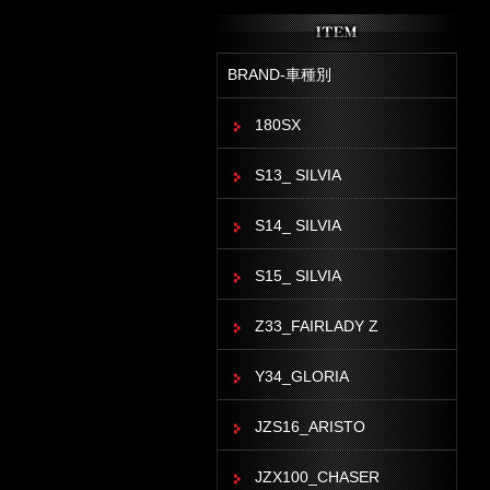
BRAND-車種別
180SX
S13_ SILVIA
S14_ SILVIA
S15_ SILVIA
Z33_FAIRLADY Z
Y34_GLORIA
JZS16_ARISTO
JZX100_CHASER