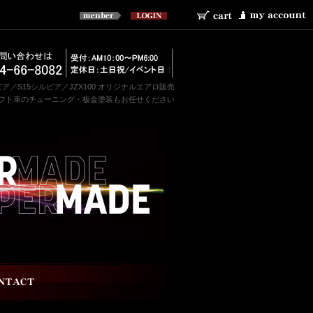
ルビア／S15シルビア／JZX100 オリジナルエアロ販売
フト車のチューニング・板金塗装もお任せください
わせ