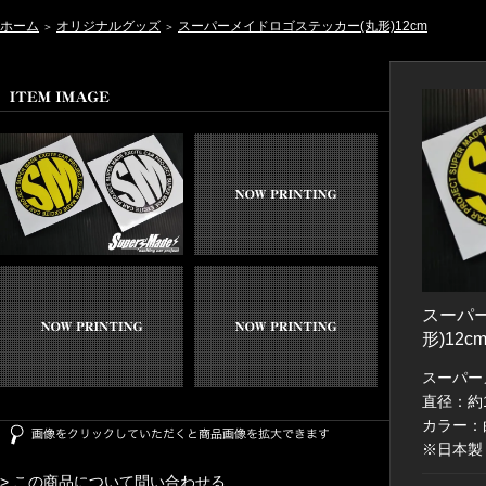
ホーム
オリジナルグッズ
スーパーメイドロゴステッカー(丸形)12cm
＞
＞
スーパ
形)12c
スーパー
直径：約1
カラー：
※日本製
>
この商品について問い合わせる