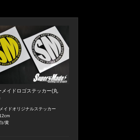
ーメイドロゴステッカー(丸
m
メイドオリジナルステッカー
2cm
白/黄