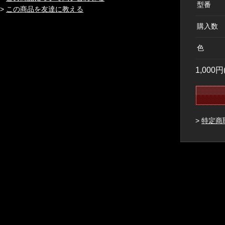
型番
>
この商品を友達に教える
購入数
色
1,000円
>
特定商